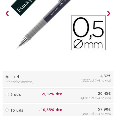
‹
›
4,32€
1 ud
4,32€/ud
(IVA no incl)
(Cantidad mínima)
20,45€
-5,32% dto.
5 uds
4,09€/ud
(IVA no incl)
57,90€
-10,65% dto.
15 uds
3,86€/ud
(IVA no incl)