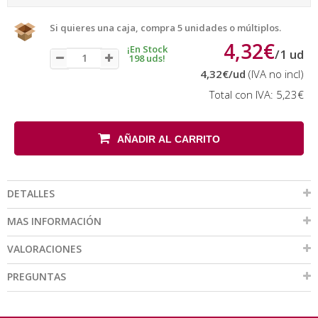
Si quieres una caja, compra 5 unidades o múltiplos.
4,32€
¡En Stock
/
1
ud
198 uds!
4,32€
/ud
(IVA no incl)
Total con IVA:
5,23€
AÑADIR AL CARRITO
DETALLES
MAS INFORMACIÓN
VALORACIONES
PREGUNTAS