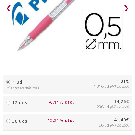
‹
›
1,31€
1 ud
1,31€/ud
(IVA no incl)
(Cantidad mínima)
14,76€
-6,11% dto.
12 uds
1,23€/ud
(IVA no incl)
41,40€
-12,21% dto.
36 uds
1,15€/ud
(IVA no incl)