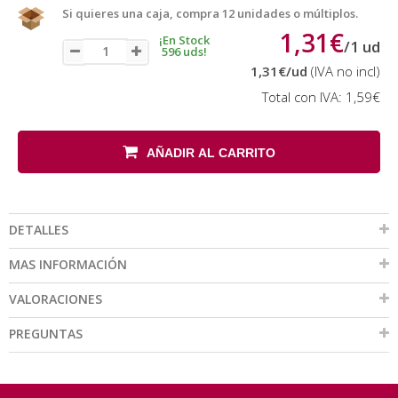
Si quieres una caja, compra 12 unidades o múltiplos.
1,31€
¡En Stock
/
1
ud
596 uds!
1,31€
/ud
(IVA no incl)
Total con IVA:
1,59€
AÑADIR AL CARRITO
DETALLES
MAS INFORMACIÓN
VALORACIONES
PREGUNTAS