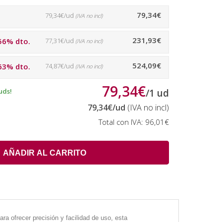
79,34€
79,34€/ud
(IVA no incl)
231,93€
56% dto.
77,31€/ud
(IVA no incl)
524,09€
63% dto.
74,87€/ud
(IVA no incl)
79,34€
uds!
/
1
ud
79,34€
/ud
(IVA no incl)
Total con IVA:
96,01€
AÑADIR AL CARRITO
a ofrecer precisión y facilidad de uso, esta