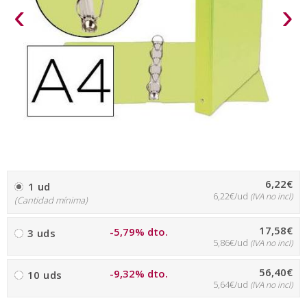
‹
›
6,22€
1 ud
6,22€/ud
(IVA no incl)
(Cantidad mínima)
17,58€
-5,79% dto.
3 uds
5,86€/ud
(IVA no incl)
56,40€
-9,32% dto.
10 uds
5,64€/ud
(IVA no incl)