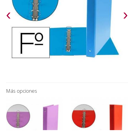
‹
›
Más opciones