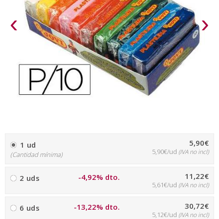
‹
›
5,90€
1 ud
5,90€/ud
(IVA no incl)
(Cantidad mínima)
11,22€
-4,92% dto.
2 uds
5,61€/ud
(IVA no incl)
30,72€
-13,22% dto.
6 uds
5,12€/ud
(IVA no incl)