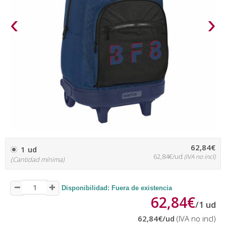
‹
›
62,84€
1 ud
62,84€/ud
(IVA no incl)
(Cantidad mínima)
Disponibilidad: Fuera de existencia
62,84€
/
1
ud
62,84€
/ud
(IVA no incl)