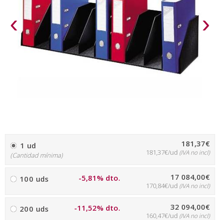
‹
›
181,37€
1 ud
181,37€/ud
(IVA no incl)
(Cantidad mínima)
17 084,00€
-5,81% dto.
100 uds
170,84€/ud
(IVA no incl)
32 094,00€
-11,52% dto.
200 uds
160,47€/ud
(IVA no incl)