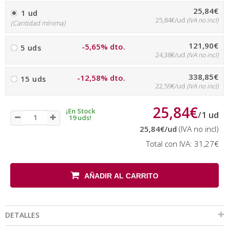
25,84€
1 ud
25,84€/ud
(IVA no incl)
(Cantidad mínima)
121,90€
-5,65% dto.
5 uds
24,38€/ud
(IVA no incl)
338,85€
-12,58% dto.
15 uds
22,59€/ud
(IVA no incl)
25,84€
¡En Stock
/
1
ud
19 uds!
25,84€
/ud
(IVA no incl)
Total con IVA:
31,27€
AÑADIR AL CARRITO
DETALLES