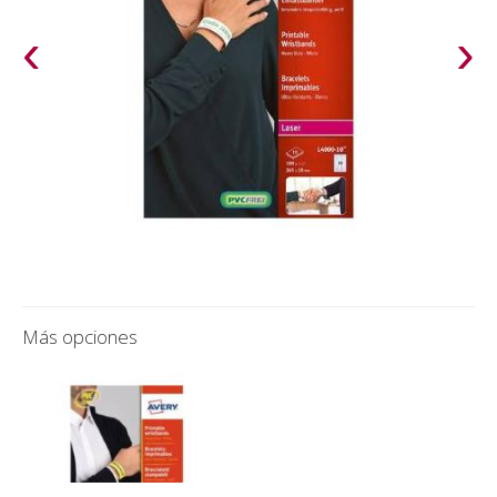
‹
›
Más opciones