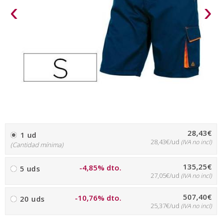
‹
›
28,43€
1 ud
28,43€/ud
(IVA no incl)
(Cantidad mínima)
135,25€
-4,85% dto.
5 uds
27,05€/ud
(IVA no incl)
507,40€
-10,76% dto.
20 uds
25,37€/ud
(IVA no incl)