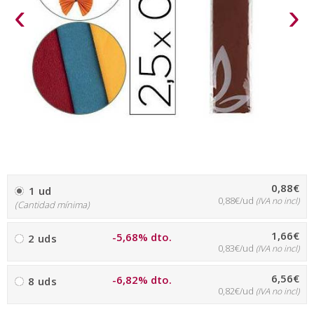
‹
›
0,88€
1 ud
0,88€/ud
(IVA no incl)
(Cantidad mínima)
1,66€
-5,68% dto.
2 uds
0,83€/ud
(IVA no incl)
6,56€
-6,82% dto.
8 uds
0,82€/ud
(IVA no incl)