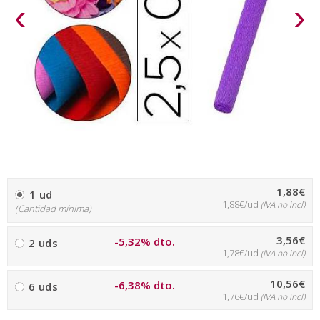
‹
›
1,88€
1 ud
1,88€/ud
(IVA no incl)
(Cantidad mínima)
3,56€
-5,32% dto.
2 uds
1,78€/ud
(IVA no incl)
10,56€
-6,38% dto.
6 uds
1,76€/ud
(IVA no incl)