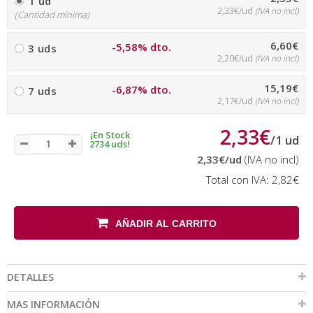
1 ud
2,33€/ud
(IVA no incl)
(Cantidad mínima)
6,60€
-5,58% dto.
3 uds
2,20€/ud
(IVA no incl)
15,19€
-6,87% dto.
7 uds
2,17€/ud
(IVA no incl)
2,33€
¡En Stock
/
1
ud
2734 uds!
2,33€
/ud
(IVA no incl)
Total con IVA:
2,82€
AÑADIR AL CARRITO
DETALLES
MAS INFORMACIÓN