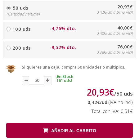
20,93€
50 uds
0,42€/ud
(IVA no incl)
(Cantidad mínima)
40,00€
-4,76% dto.
100 uds
0,40€/ud
(IVA no incl)
76,00€
-9,52% dto.
200 uds
0,38€/ud
(IVA no incl)
Si quieres una caja, compra 50 unidades o múltiplos.
¡En Stock
161 uds!
20,93€
/
50
uds
0,42€
/ud
(IVA no incl)
Total con IVA:
0,51€
AÑADIR AL CARRITO