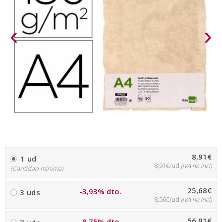
‹
›
8,91€
1 ud
8,91€/ud
(IVA no incl)
(Cantidad mínima)
25,68€
-3,93% dto.
3 uds
8,56€/ud
(IVA no incl)
56,91€
-8,75% dto.