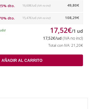
49,80€
25% dto.
16,60€/ud
(IVA no incl)
108,29€
70% dto.
15,47€/ud
(IVA no incl)
17,52€
uds!
/
1
ud
17,52€
/ud
(IVA no incl)
Total con IVA:
21,20€
AÑADIR AL CARRITO