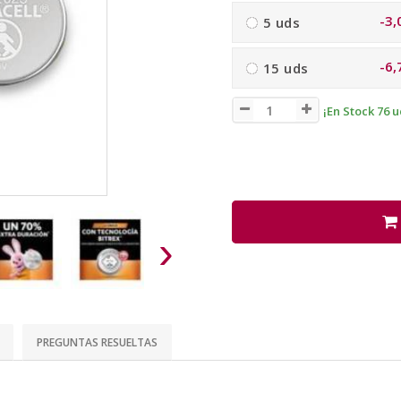
-3,
5 uds
-6,
15 uds
¡En Stock 76 u
›
PREGUNTAS RESUELTAS