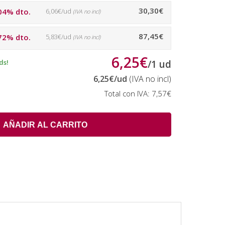
30,30€
04% dto.
6,06€/ud
(IVA no incl)
87,45€
72% dto.
5,83€/ud
(IVA no incl)
6,25€
ds!
/
1
ud
6,25€
/ud
(IVA no incl)
Total con IVA:
7,57€
AÑADIR AL CARRITO