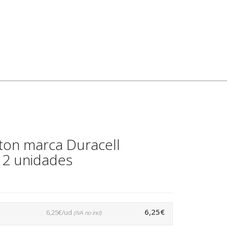
oton marca Duracell
 2 unidades
6,25€
6,25€/ud
(IVA no incl)