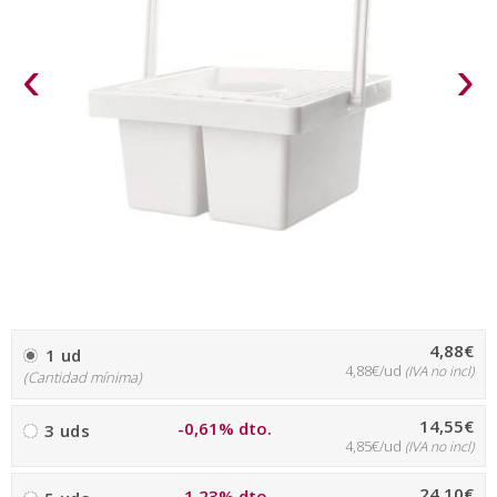
‹
›
4,88€
1 ud
4,88€/ud
(IVA no incl)
(Cantidad mínima)
14,55€
-0,61% dto.
3 uds
4,85€/ud
(IVA no incl)
24,10€
-1,23% dto.