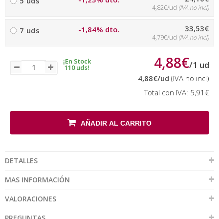
5 uds
4,82€/ud
(IVA no incl)
33,53€
-1,84% dto.
7 uds
4,79€/ud
(IVA no incl)
4,88€
¡En Stock
/
1
ud
110 uds!
4,88€
/ud
(IVA no incl)
Total con IVA:
5,91€
AÑADIR AL CARRITO
DETALLES
MAS INFORMACIÓN
VALORACIONES
PREGUNTAS