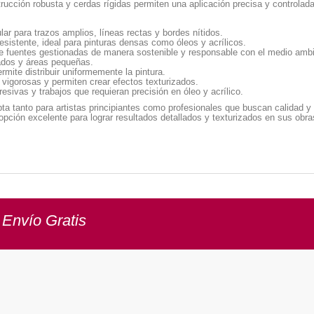
rucción robusta y cerdas rígidas permiten una aplicación precisa y controlad
ar para trazos amplios, líneas rectas y bordes nítidos.
resistente, ideal para pinturas densas como óleos y acrílicos.
e fuentes gestionadas de manera sostenible y responsable con el medio ambi
ados y áreas pequeñas.
mite distribuir uniformemente la pintura.
vigorosas y permiten crear efectos texturizados.
esivas y trabajos que requieran precisión en óleo y acrílico.
apta tanto para artistas principiantes como profesionales que buscan calidad
a opción excelente para lograr resultados detallados y texturizados en sus ob
 Envío Gratis