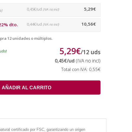
5,29€
0,45€/ud
(IVA no incl)
a)
10,56€
22% dto.
0,44€/ud
(IVA no incl)
pra 12 unidades o múltiplos.
5,29€
uds!
/
12
uds
0,45€
/ud
(IVA no incl)
Total con IVA:
0,55€
AÑADIR AL CARRITO
atural certificado por FSC, garantizando un origen