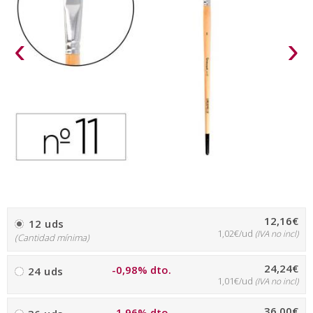
‹
›
12,16€
12 uds
1,02€/ud
(IVA no incl)
(Cantidad mínima)
24,24€
-0,98% dto.
24 uds
1,01€/ud
(IVA no incl)
36,00€
-1,96% dto.