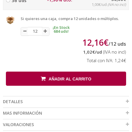
36 uds
1,00€/ud
(IVA no incl)
Si quieres una caja, compra 12 unidades o múltiplos.
¡En Stock
684 uds!
12,16€
/
12
uds
1,02€
/ud
(IVA no incl)
Total con IVA:
1,24€
AÑADIR AL CARRITO
DETALLES
MAS INFORMACIÓN
VALORACIONES