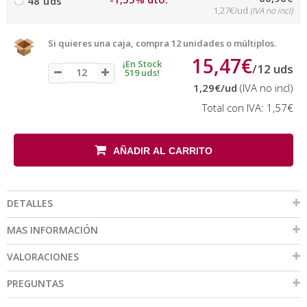
48 uds
1,27€/ud
(IVA no incl)
Si quieres una caja, compra 12 unidades o múltiplos.
15,47€
¡En Stock
/
12
uds
519 uds!
1,29€
/ud
(IVA no incl)
Total con IVA:
1,57€
AÑADIR AL CARRITO
DETALLES
MAS INFORMACIÓN
VALORACIONES
PREGUNTAS