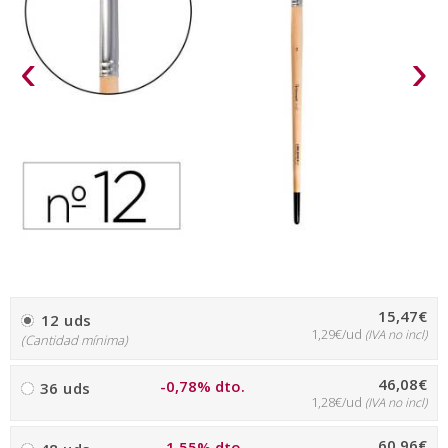
‹
›
15,47€
12 uds
1,29€/ud
(IVA no incl)
(Cantidad mínima)
46,08€
-0,78% dto.
36 uds
1,28€/ud
(IVA no incl)
60,96€
-1,55% dto.