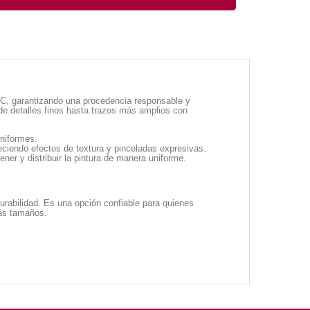
 FSC, garantizando una procedencia responsable y
sde detalles finos hasta trazos más amplios con
uniformes.
eciendo efectos de textura y pinceladas expresivas.
ner y distribuir la pintura de manera uniforme.
durabilidad. Es una opción confiable para quienes
más tamaños.