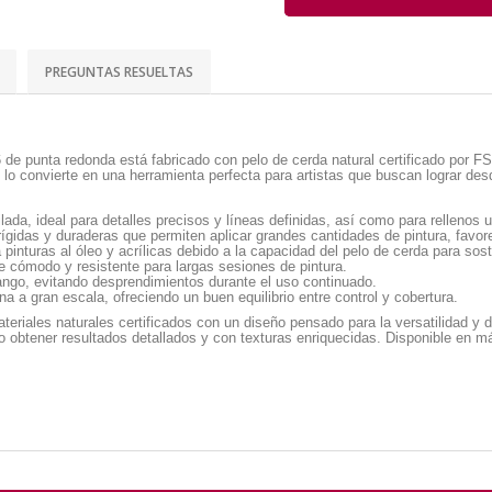
PREGUNTAS RESUELTAS
16 de punta redonda está fabricado con pelo de cerda natural certificado por
il lo convierte en una herramienta perfecta para artistas que buscan lograr de
ada, ideal para detalles precisos y líneas definidas, así como para rellenos 
ígidas y duraderas que permiten aplicar grandes cantidades de pintura, favor
inturas al óleo y acrílicas debido a la capacidad del pelo de cerda para soste
e cómodo y resistente para largas sesiones de pintura.
ango, evitando desprendimientos durante el uso continuado.
 a gran escala, ofreciendo un buen equilibrio entre control y cobertura.
teriales naturales certificados con un diseño pensado para la versatilidad y 
ndo obtener resultados detallados y con texturas enriquecidas. Disponible en 