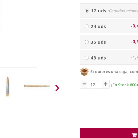
12 uds
(Cantidad mínim
-0,
24 uds
-0,
36 uds
-1,
48 uds
Si quieres una caja, com
›
¡En Stock 600 