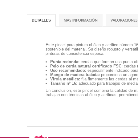
MAS INFORMACIÓN
VALORACIONES
DETALLES
Este pincel para pintura al óleo y acrílica número 
sostenible del material. Su diseño robusto y versát
pinturas de consistencia espesa.
Punta redonda:
cerdas que forman una punta afil
Pelo de cerda natural certificado FSC:
cerdas r
Uso recomendado:
especialmente indicado para p
Mango de madera tratada:
proporciona un agarr
Virola metálica:
fija firmemente las cerdas al m
Tamaño nº 16:
adecuado para trabajos de mediana
En conclusión, este pincel combina la calidad de ma
trabajan con técnicas al óleo y acrílicas, permitie