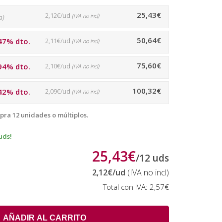
25,43€
2,12€/ud
(IVA no incl)
a)
50,64€
47% dto.
2,11€/ud
(IVA no incl)
75,60€
94% dto.
2,10€/ud
(IVA no incl)
100,32€
42% dto.
2,09€/ud
(IVA no incl)
pra 12 unidades o múltiplos.
uds!
25,43€
/
12
uds
2,12€
/ud
(IVA no incl)
Total con IVA:
2,57€
AÑADIR AL CARRITO