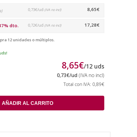
8,65€
0,73€/ud
(IVA no incl)
a)
17,28€
37% dto.
0,72€/ud
(IVA no incl)
pra 12 unidades o múltiplos.
uds!
8,65€
/
12
uds
0,73€
/ud
(IVA no incl)
Total con IVA:
0,89€
AÑADIR AL CARRITO