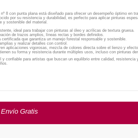
pel nº 8 con punta plana está diseñado para ofrecer un desempeño óptimo en tra
ocido por su resistencia y durabilidad, es perfecto para aplicar pinturas esp
 y sostenible del material.
stente, ideal para trabajar con pinturas al óleo y acrílicas de textura gruesa.
eación de trazos amplios, líneas rectas y bordes definidos.
ertificada que garantiza un manejo forestal responsable y sostenible.
plias y realizar detalles con control.
en aplicaciones vigorosas, mezcla de colores directa sobre el lienzo y efecto
enen su forma y resistencia durante múltiples usos, incluso con pinturas de
l y confiable para artistas que buscan un equilibrio entre calidad, resistencia
años.
 Envío Gratis