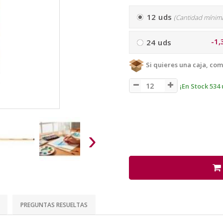
12 uds
(Cantidad mínim
-1,
24 uds
Si quieres una caja, com
¡En Stock 534 
›
PREGUNTAS RESUELTAS