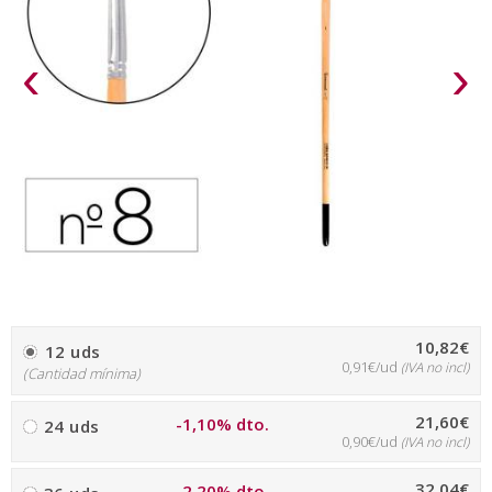
‹
›
10,82€
12 uds
0,91€/ud
(IVA no incl)
(Cantidad mínima)
21,60€
-1,10% dto.
24 uds
0,90€/ud
(IVA no incl)
32,04€
-2,20% dto.