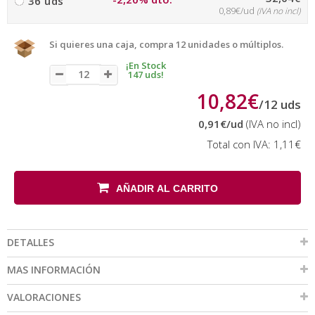
36 uds
0,89€/ud
(IVA no incl)
Si quieres una caja, compra 12 unidades o múltiplos.
¡En Stock
147 uds!
10,82€
/
12
uds
0,91€
/ud
(IVA no incl)
Total con IVA:
1,11€
AÑADIR AL CARRITO
DETALLES
MAS INFORMACIÓN
VALORACIONES