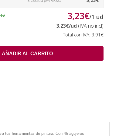
3,23€
3,23€/ud
(IVA no incl)
3,23€
ds!
/
1
ud
3,23€
/ud
(IVA no incl)
Total con IVA:
3,91€
AÑADIR AL CARRITO
ara tus herramientas de pintura. Con 46 agujeros