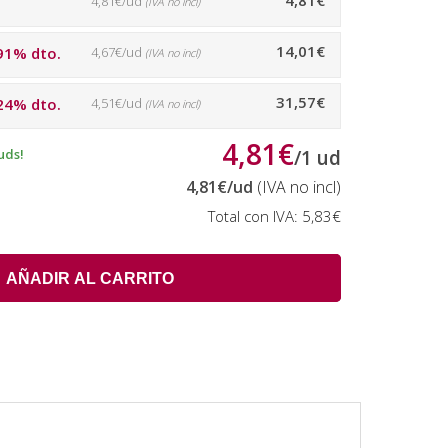
4,81€
4,81€/ud
(IVA no incl)
14,01€
91% dto.
4,67€/ud
(IVA no incl)
31,57€
24% dto.
4,51€/ud
(IVA no incl)
4,81€
uds!
/
1
ud
4,81€
/ud
(IVA no incl)
Total con IVA:
5,83€
AÑADIR AL CARRITO