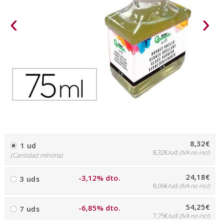
‹
›
8,32€
1 ud
8,32€/ud
(IVA no incl)
(Cantidad mínima)
24,18€
-3,12% dto.
3 uds
8,06€/ud
(IVA no incl)
54,25€
-6,85% dto.
7 uds
7,75€/ud
(IVA no incl)