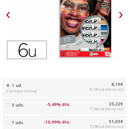
‹
›
8,19€
1 ud
8,19€/ud
(IVA no incl)
(Cantidad mínima)
23,22€
-5,49% dto.
3 uds
7,74€/ud
(IVA no incl)
51,03€
-10,99% dto.
7 uds
7,29€/ud
(IVA no incl)