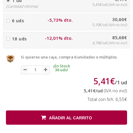
1 ud
5,41€/ud
(IVA no incl)
(Cantidad mínima)
30,60€
-5,73% dto.
6 uds
5,10€/ud
(IVA no incl)
85,68€
-12,01% dto.
18 uds
4,76€/ud
(IVA no incl)
Si quieres una caja, compra 6 unidades o múltiplos.
¡En Stock
36 uds!
5,41€
/
1
ud
5,41€
/ud
(IVA no incl)
Total con IVA:
6,55€
AÑADIR AL CARRITO