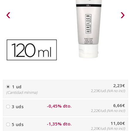
‹
›
2,23€
1 ud
2,23€/ud
(IVA no incl)
(Cantidad mínima)
6,66€
-0,45% dto.
3 uds
2,22€/ud
(IVA no incl)
11,00€
-1,35% dto.
5 uds
2,20€/ud
(IVA no incl)