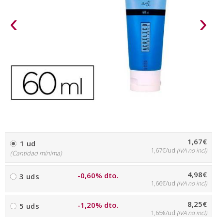
‹
›
1,67€
1 ud
1,67€/ud
(IVA no incl)
(Cantidad mínima)
4,98€
-0,60% dto.
3 uds
1,66€/ud
(IVA no incl)
8,25€
-1,20% dto.
5 uds
1,65€/ud
(IVA no incl)