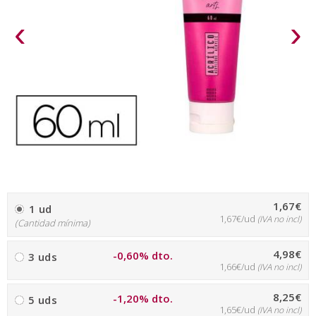
‹
›
1,67€
1 ud
1,67€/ud
(IVA no incl)
(Cantidad mínima)
4,98€
-0,60% dto.
3 uds
1,66€/ud
(IVA no incl)
8,25€
-1,20% dto.
5 uds
1,65€/ud
(IVA no incl)