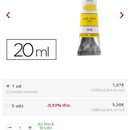
‹
›
1,07€
1 ud
1,07€/ud
(IVA no incl)
(Cantidad mínima)
5,30€
-0,93% dto.
5 uds
1,06€/ud
(IVA no incl)
¡En Stock
92 uds!