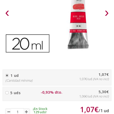
‹
›
1,07€
1 ud
1,07€/ud
(IVA no incl)
(Cantidad mínima)
5,30€
-0,93% dto.
5 uds
1,06€/ud
(IVA no incl)
1,07€
¡En Stock
/
1
ud
129 uds!