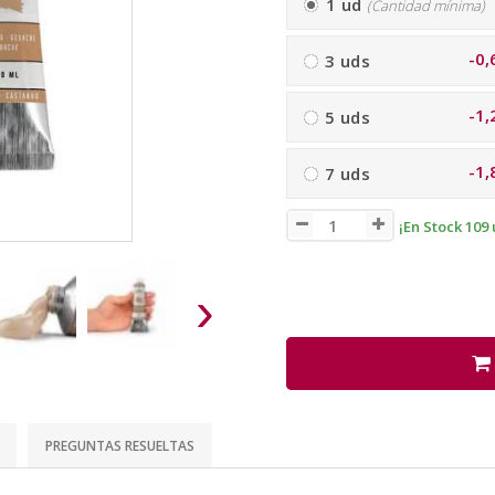
1 ud
(Cantidad mínima)
-0,
3 uds
-1,
5 uds
-1,
7 uds
¡En Stock 109 
›
PREGUNTAS RESUELTAS