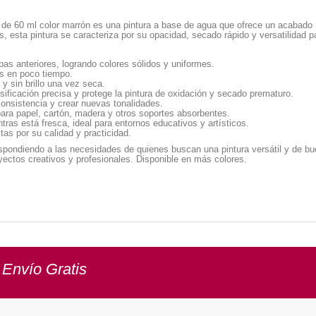
de 60 ml color marrón es una pintura a base de agua que ofrece un acabado m
os, esta pintura se caracteriza por su opacidad, secado rápido y versatilidad 
as anteriores, logrando colores sólidos y uniformes.
as en poco tiempo.
y sin brillo una vez seca.
ificación precisa y protege la pintura de oxidación y secado prematuro.
onsistencia y crear nuevas tonalidades.
ra papel, cartón, madera y otros soportes absorbentes.
ras está fresca, ideal para entornos educativos y artísticos.
tas por su calidad y practicidad.
espondiendo a las necesidades de quienes buscan una pintura versátil y de bu
oyectos creativos y profesionales. Disponible en más colores.
 Envío Gratis