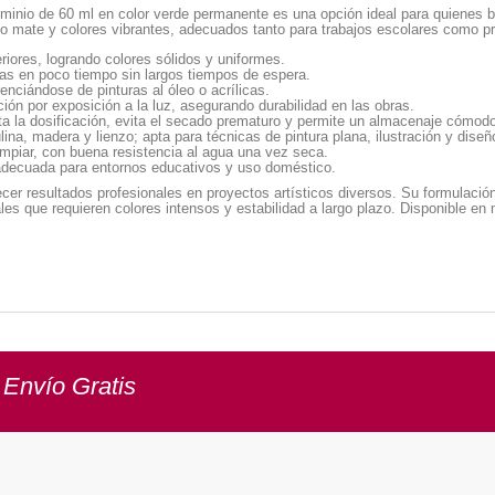
minio de 60 ml en color verde permanente es una opción ideal para quienes b
 mate y colores vibrantes, adecuados tanto para trabajos escolares como pr
iores, logrando colores sólidos y uniformes.
pas en poco tiempo sin largos tiempos de espera.
renciándose de pinturas al óleo o acrílicas.
ción por exposición a la luz, asegurando durabilidad en las obras.
ita la dosificación, evita el secado prematuro y permite un almacenaje cómod
lina, madera y lienzo; apta para técnicas de pintura plana, ilustración y diseñ
 limpiar, con buena resistencia al agua una vez seca.
 adecuada para entornos educativos y uso doméstico.
ecer resultados profesionales en proyectos artísticos diversos. Su formulació
ales que requieren colores intensos y estabilidad a largo plazo. Disponible en
 Envío Gratis