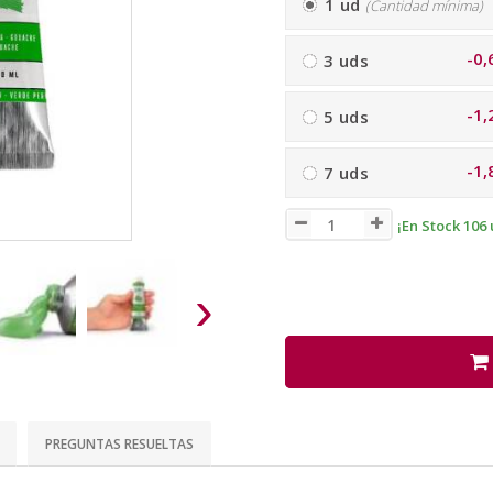
1 ud
(Cantidad mínima)
-0,
3 uds
-1,
5 uds
-1,
7 uds
¡En Stock 106 
›
PREGUNTAS RESUELTAS