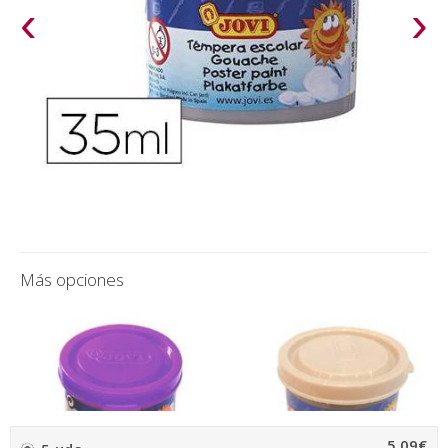
‹
›
Más opciones
5,09€