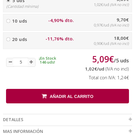
5 uds
1,02€/ud
(IVA no incl)
(Cantidad mínima)
9,70€
-4,90% dto.
10 uds
0,97€/ud
(IVA no incl)
18,00€
-11,76% dto.
20 uds
0,90€/ud
(IVA no incl)
5,09€
¡En Stock
/
5
uds
146 uds!
1,02€
/ud
(IVA no incl)
Total con IVA:
1,24€
AÑADIR AL CARRITO
DETALLES
MAS INFORMACIÓN