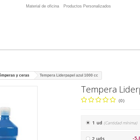
Material de oficina
Productos Personalizados
témperas y ceras
Tempera Liderpapel azul 1000 cc
Tempera Lider
(0)
1 ud
(Cantidad mínima)
-5,
2 uds