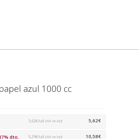
papel azul 1000 cc
5,62€
5,62€/ud
(IVA no incl)
10,58€
87% dto.
5,29€/ud
(IVA no incl)