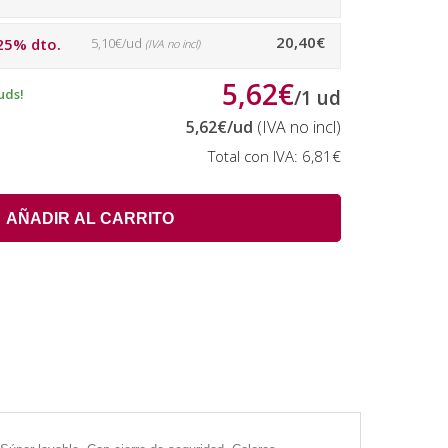
20,40€
25% dto.
5,10€/ud
(IVA no incl)
5,62€
uds!
/
1
ud
5,62€
/ud
(IVA no incl)
Total con IVA:
6,81€
AÑADIR AL CARRITO