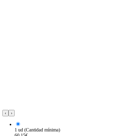
‹
›
1 ud
(Cantidad mínima)
60,15€