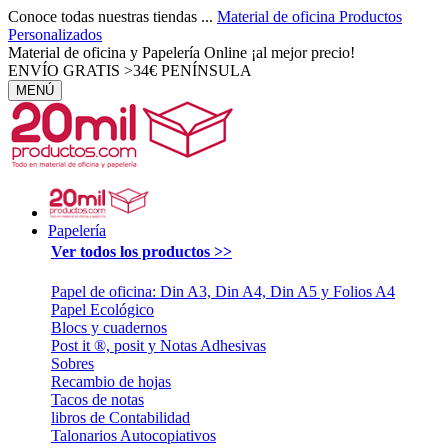
Conoce todas nuestras tiendas ...
Material de oficina
Productos
Personalizados
Material de oficina y Papelería Online ¡al mejor precio!
ENVÍO GRATIS >34€ PENÍNSULA
MENÚ
Papelería
Ver todos los productos >>
Papel de oficina: Din A3, Din A4, Din A5 y Folios A4
Papel Ecológico
Blocs y cuadernos
Post it ®, posit y Notas Adhesivas
Sobres
Recambio de hojas
Tacos de notas
libros de Contabilidad
Talonarios Autocopiativos