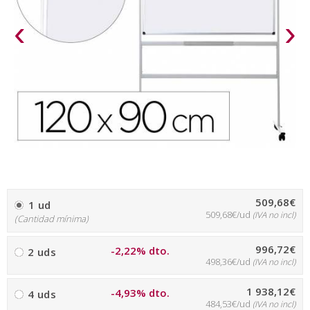
‹
›
509,68€
1 ud
509,68€/ud
(IVA no incl)
(Cantidad mínima)
996,72€
-2,22% dto.
2 uds
498,36€/ud
(IVA no incl)
1 938,12€
-4,93% dto.
4 uds
484,53€/ud
(IVA no incl)