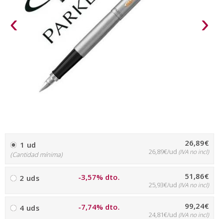
‹
›
26,89€
1 ud
26,89€/ud
(IVA no incl)
(Cantidad mínima)
51,86€
-3,57% dto.
2 uds
25,93€/ud
(IVA no incl)
99,24€
-7,74% dto.
4 uds
24,81€/ud
(IVA no incl)