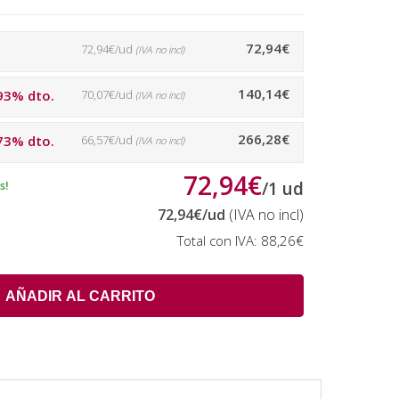
72,94€
72,94€/ud
(IVA no incl)
140,14€
93% dto.
70,07€/ud
(IVA no incl)
266,28€
73% dto.
66,57€/ud
(IVA no incl)
72,94€
s!
/
1
ud
72,94€
/ud
(IVA no incl)
Total con IVA:
88,26€
AÑADIR AL CARRITO