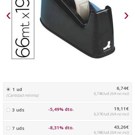
‹
›
6,74€
1 ud
6,74€/ud
(IVA no incl)
(Cantidad mínima)
19,11€
-5,49% dto.
3 uds
6,37€/ud
(IVA no incl)
43,26€
-8,31% dto.
7 uds
6,18€/ud
(IVA no incl)