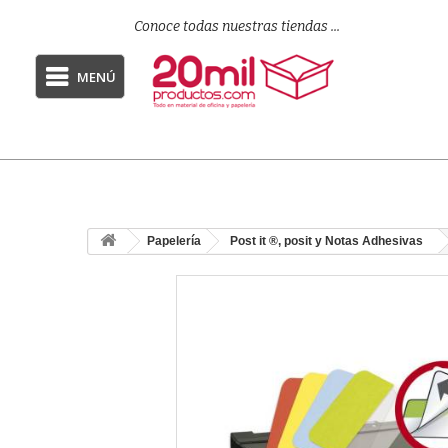
Conoce todas nuestras tiendas ...
MENÚ
Papelería
Post it ®, posit y Notas Adhesivas