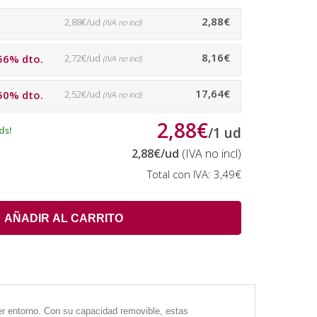
2,88€
2,88€/ud
(IVA no incl)
8,16€
56% dto.
2,72€/ud
(IVA no incl)
17,64€
50% dto.
2,52€/ud
(IVA no incl)
2,88€
ds!
/
1
ud
2,88€
/ud
(IVA no incl)
Total con IVA:
3,49€
AÑADIR AL CARRITO
er entorno. Con su capacidad removible, estas