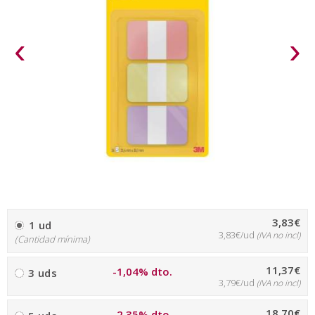
‹
›
3,83€
1 ud
3,83€/ud
(IVA no incl)
(Cantidad mínima)
11,37€
-1,04% dto.
3 uds
3,79€/ud
(IVA no incl)
18,70€
-2,35% dto.