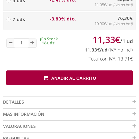
5 uds
11,05€/ud
(IVA no incl)
76,30€
-3,80% dto.
7 uds
10,90€/ud
(IVA no incl)
11,33€
¡En Stock
/
1
ud
18 uds!
11,33€
/ud
(IVA no incl)
Total con IVA:
13,71€
AÑADIR AL CARRITO
DETALLES
MAS INFORMACIÓN
VALORACIONES
PREGUNTAS