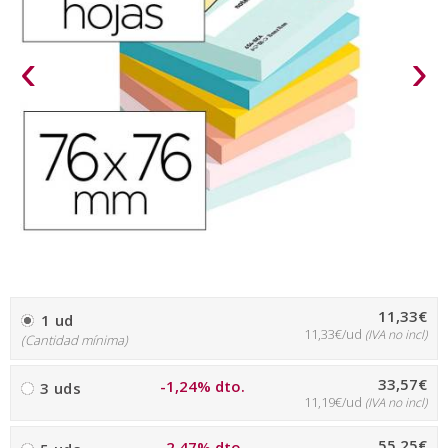
‹
›
11,33€
1 ud
11,33€/ud
(IVA no incl)
(Cantidad mínima)
33,57€
-1,24% dto.
3 uds
11,19€/ud
(IVA no incl)
55,25€
-2,47% dto.