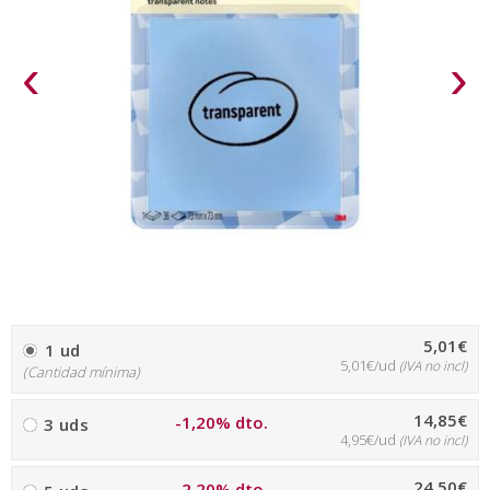
‹
›
5,01€
1 ud
5,01€/ud
(IVA no incl)
(Cantidad mínima)
14,85€
-1,20% dto.
3 uds
4,95€/ud
(IVA no incl)
24,50€
-2,20% dto.