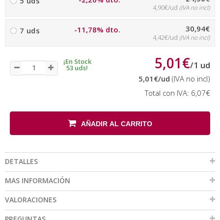
5 uds
4,90€/ud
(IVA no incl)
30,94€
-11,78% dto.
7 uds
4,42€/ud
(IVA no incl)
5,01€
¡En Stock
/
1
ud
53 uds!
5,01€
/ud
(IVA no incl)
Total con IVA:
6,07€
AÑADIR AL CARRITO
DETALLES
MAS INFORMACIÓN
VALORACIONES
PREGUNTAS