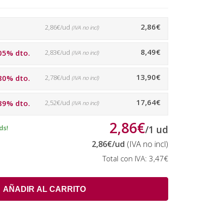
2,86€
2,86€/ud
(IVA no incl)
8,49€
05% dto.
2,83€/ud
(IVA no incl)
13,90€
80% dto.
2,78€/ud
(IVA no incl)
17,64€
89% dto.
2,52€/ud
(IVA no incl)
2,86€
ds!
/
1
ud
2,86€
/ud
(IVA no incl)
Total con IVA:
3,47€
AÑADIR AL CARRITO