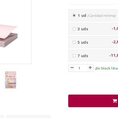
1 ud
(Cantidad mínima)
-1,
3 uds
-2,
5 uds
-11,
7 uds
¡En Stock 18 u