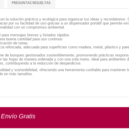
PREGUNTAS RESUELTAS
n la solución práctica y ecológica para organizar tus ideas y recordatorios.
tacan por su facilidad de uso gracias a un dispensador portátil que permite e
onalidad con un compromiso ambiental.
para mensajes breves y listados rápidos.
una buena cantidad para uso continuo.
ificación de notas.
a reforzada, adecuada para superficies como madera, metal, plástico y pare
ene de bosques gestionados sosteniblemente, promoviendo prácticas respons
r las hojas de manera ordenada y con una sola mano, ideal para ambientes d
s, contribuyendo a la reducción de desperdicios.
idad y sostenibilidad, ofreciendo una herramienta confiable para mantener t
ble en más tamaños.
 Envío Gratis