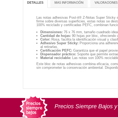
MAS INFORMACIÓN
VALORACIONES
DETALLES
Las notas adhesivas Post-it® Z-Notas Super Sticky so
firme sobre diversas superficies, estas notas se des
100% reciclado y certificadas PEFC, combinan funci
Dimensiones:
76 x 76 mm, tamaño cuadrado ideal 
Cantidad de hojas:
90 hojas por bloc, ofreciendo 
Color:
Rosa, facilita la identificación visual y clas
Adhesivo Super Sticky:
Proporciona una adherenci
al retirarlas.
Certificación PEFC:
Garantiza que el papel provi
Dispensador práctico:
Soporte que permite extrae
Material reciclable:
Las notas son 100% reciclable
Este bloc de notas adhesivas combina eficacia, comod
sin comprometer la conservación ambiental. Disponi
Precios Siempre Bajos y