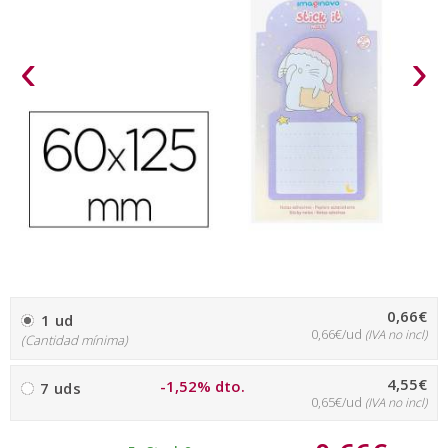
‹
›
0,66€
1 ud
0,66€/ud
(IVA no incl)
(Cantidad mínima)
4,55€
-1,52% dto.
7 uds
0,65€/ud
(IVA no incl)