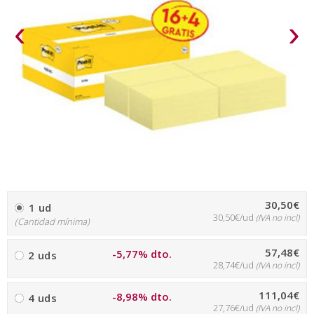
‹
›
30,50€
1 ud
30,50€/ud
(IVA no incl)
(Cantidad mínima)
57,48€
-5,77% dto.
2 uds
28,74€/ud
(IVA no incl)
111,04€
-8,98% dto.
4 uds
27,76€/ud
(IVA no incl)